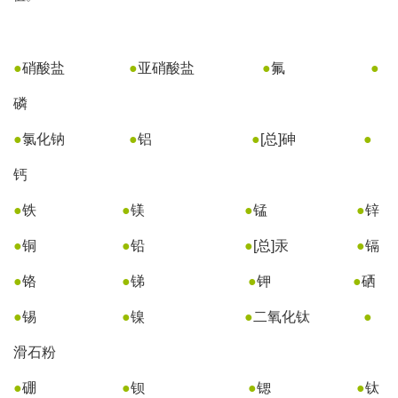
●
硝酸盐
●
亚硝酸盐
●
氟
●
磷
●
氯化钠
●
铝
●
[总]砷
●
钙
●
铁
●
镁
●
锰
●
锌
●
铜
●
铅
●
[总]汞
●
镉
●
铬
●
锑
●
钾
●
硒
●
锡
●
镍
●
二氧化钛
●
滑石粉
●
硼
●
钡
●
锶
●
钛